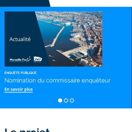
Projet de
Projet de
reconstitution
reconstitution
des
des
fonctionnalités
fonctionnalités
ferroviaires du
ferroviaires du
Canet
Canet
NQUÊTE PUBLIQUE
E
Nomination du commissaire enquêteur
n savoir plus